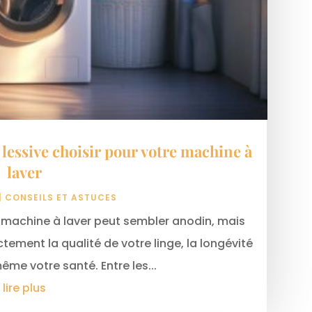
lessive choisir pour votre machine à
laver
|
CONSEILS ET ASTUCES
e machine à laver peut sembler anodin, mais
ctement la qualité de votre linge, la longévité
même votre santé. Entre les...
lire plus