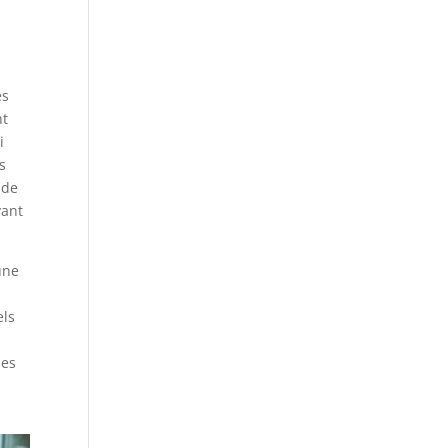
ès
nt
i
s
 de
vant
une
els
ses