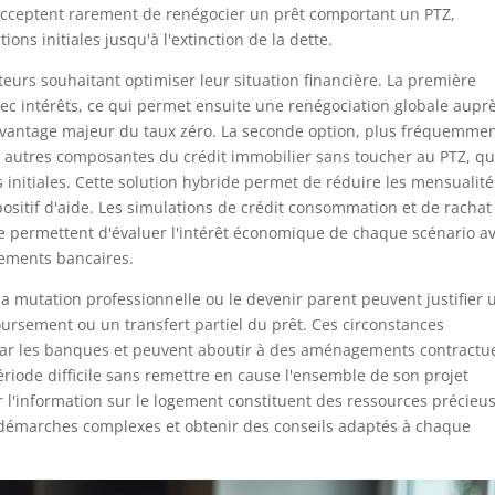
acceptent rarement de renégocier un prêt comportant un PTZ,
ons initiales jusqu'à l'extinction de la dette.
eurs souhaitant optimiser leur situation financière. La première
avec intérêts, ce qui permet ensuite une renégociation globale aupr
'avantage majeur du taux zéro. La seconde option, plus fréquemme
 autres composantes du crédit immobilier sans toucher au PTZ, qu
 initiales. Cette solution hybride permet de réduire les mensualité
positif d'aide. Les simulations de crédit consommation et de rachat
e permettent d'évaluer l'intérêt économique de chaque scénario a
ements bancaires.
 la mutation professionnelle ou le devenir parent peuvent justifier 
sement ou un transfert partiel du prêt. Ces circonstances
 par les banques et peuvent aboutir à des aménagements contractu
riode difficile sans remettre en cause l'ensemble de son projet
l'information sur le logement constituent des ressources précieu
émarches complexes et obtenir des conseils adaptés à chaque