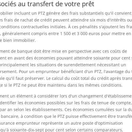
sociés au transfert de votre prêt
lier incluant un PTZ génère des frais substantiels qu'il convient
es frais de rachat de crédit peuvent atteindre six mois d'intérêts o
onditions contractuelles initiales. À ces pénalités s'ajoutent les fra
t, généralement compris entre 1 500 et 3 000 euros pour mettre en
e bien immobilier.
ment de banque doit être mise en perspective avec ces coûts de
ttent en avant des économies pouvant atteindre soixante pour cent
 principalement les situations de surendettement nécessitant un
sement. Pour un emprunteur bénéficiant d'un PTZ, l'avantage du 
 qu'il faut préserver. Le calcul du coût total du crédit après trans
age si le PTZ ne peut être maintenu dans les mêmes conditions.
ement un élément à considérer lors d'un changement d'établisseme
entifier les économies possibles sur les frais de tenue de compte,
 par an selon les établissements. Ces économies cumulées sur la d
 bancaire, à condition que le PTZ puisse effectivement être transfé
ssurance emprunteur représente un autre poste d'optimisation
qu'à soixante-dix-sept pour cent selon certains comparateurs,