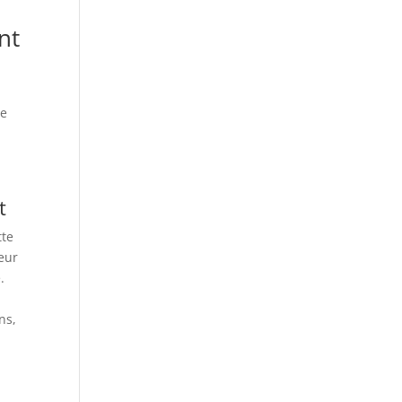
nt
se
t
tte
eur
.
ns,