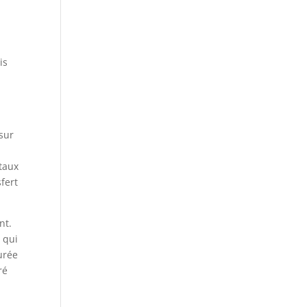
u
is
 sur
taux
fert
nt.
 qui
urée
ré