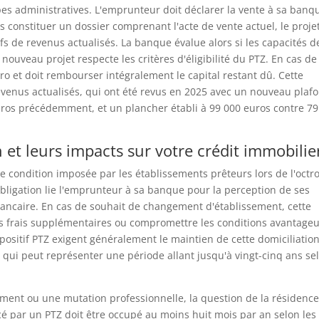
es administratives. L'emprunteur doit déclarer la vente à sa banq
is constituer un dossier comprenant l'acte de vente actuel, le proje
ifs de revenus actualisés. La banque évalue alors si les capacités d
ouveau projet respecte les critères d'éligibilité du PTZ. En cas de
ro et doit rembourser intégralement le capital restant dû. Cette
venus actualisés, qui ont été revus en 2025 avec un nouveau plaf
uros précédemment, et un plancher établi à 99 000 euros contre 79
 et leurs impacts sur votre crédit immobilie
e condition imposée par les établissements prêteurs lors de l'octro
obligation lie l'emprunteur à sa banque pour la perception de ses
 bancaire. En cas de souhait de changement d'établissement, cette
es frais supplémentaires ou compromettre les conditions avantage
spositif PTZ exigent généralement le maintien de cette domiciliatio
ui peut représenter une période allant jusqu'à vingt-cinq ans se
nt ou une mutation professionnelle, la question de la résidenc
cé par un PTZ doit être occupé au moins huit mois par an selon les