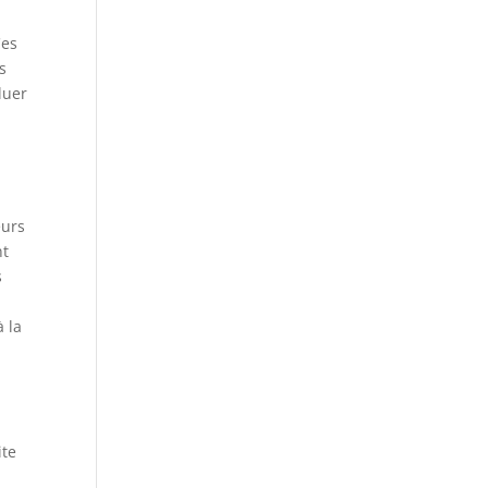
Ces
s
luer
eurs
nt
s
à la
ite