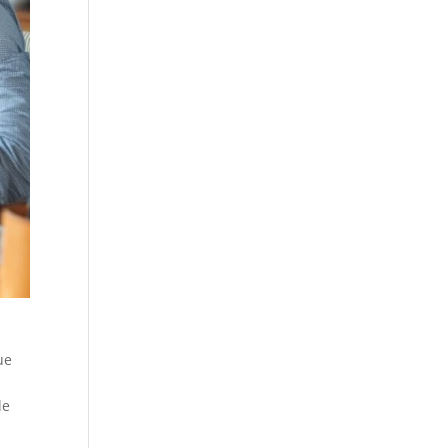
ue
de
s