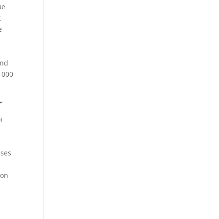
ue
t
e
ond
 000
r
i
uses
n
lon
e