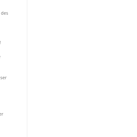
a des
!
e
iser
er