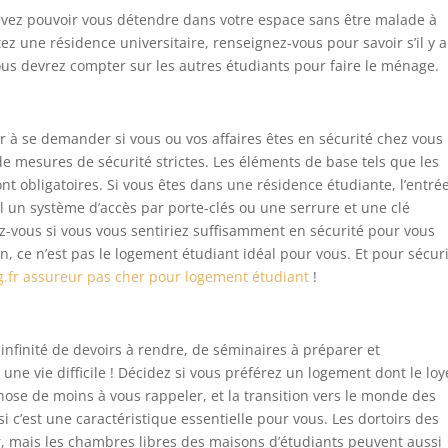
devez pouvoir vous détendre dans votre espace sans être malade à
itez une résidence universitaire, renseignez-vous pour savoir s’il y 
us devrez compter sur les autres étudiants pour faire le ménage.
ir à se demander si vous ou vos affaires êtes en sécurité chez vous 
e mesures de sécurité strictes. Les éléments de base tels que les
ont obligatoires. Si vous êtes dans une résidence étudiante, l’entré
-il un système d’accès par porte-clés ou une serrure et une clé
-vous si vous vous sentiriez suffisamment en sécurité pour vous
n, ce n’est pas le logement étudiant idéal pour vous. Et pour sécur
sg.fr assureur pas cher pour logement étudiant
!
 infinité de devoirs à rendre, de séminaires à préparer et
 une vie difficile ! Décidez si vous préférez un logement dont le loy
hose de moins à vous rappeler, et la transition vers le monde des
si c’est une caractéristique essentielle pour vous. Les dortoirs des
rir, mais les chambres libres des maisons d’étudiants peuvent aussi