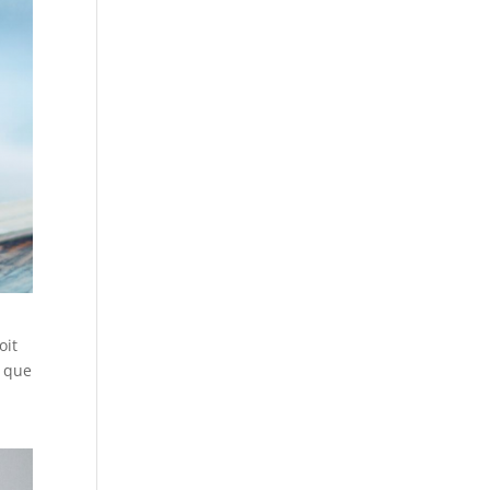
oit
e que