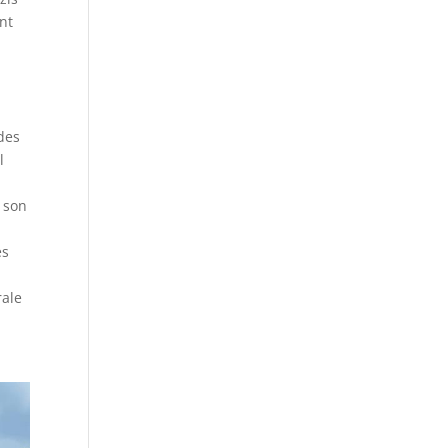
nt
 des
l
 son
és
rale