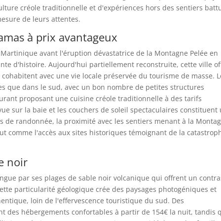
ture créole traditionnelle et d'expériences hors des sentiers batt
esure de leurs attentes.
oramas à prix avantageux
la Martinique avant l'éruption dévastatrice de la Montagne Pelée en
d'histoire. Aujourd'hui partiellement reconstruite, cette ville of
 cohabitent avec une vie locale préservée du tourisme de masse. L
s que dans le sud, avec un bon nombre de petites structures
urant proposant une cuisine créole traditionnelle à des tarifs
vue sur la baie et les couchers de soleil spectaculaires constituent
rs de randonnée, la proximité avec les sentiers menant à la Monta
ut comme l'accès aux sites historiques témoignant de la catastrop
e noir
tingue par ses plages de sable noir volcanique qui offrent un contra
Cette particularité géologique crée des paysages photogéniques et
entique, loin de l'effervescence touristique du sud. Des
des hébergements confortables à partir de 154€ la nuit, tandis 