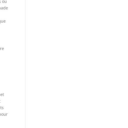
s ou
gnade
que
tre
e
 et
t
ets
 pour