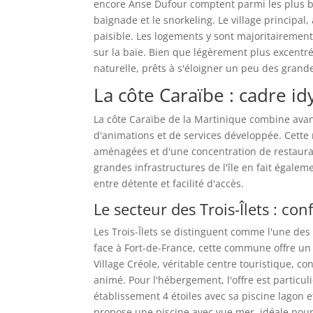
encore Anse Dufour comptent parmi les plus bell
baignade et le snorkeling. Le village principa
paisible. Les logements y sont majoritairemen
sur la baie. Bien que légèrement plus excentré
naturelle, prêts à s'éloigner un peu des grand
La côte Caraïbe : cadre id
La côte Caraïbe de la Martinique combine ava
d'animations et de services développée. Cette
aménagées et d'une concentration de restauran
grandes infrastructures de l'île en fait égale
entre détente et facilité d'accès.
Le secteur des Trois-Îlets : conf
Les Trois-Îlets se distinguent comme l'une des
face à Fort-de-France, cette commune offre un a
Village Créole, véritable centre touristique, c
animé. Pour l'hébergement, l'offre est particu
établissement 4 étoiles avec sa piscine lagon 
propose une piscine avec vue mer, idéale pour l