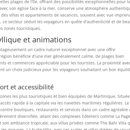
es plages de l'île, offrant des possibilités exceptionnelles pour l
l, avec son église face à la mer, conserve une atmosphère authentiq
t des villas et appartements de vacances, souvent avec vue impren
, ce secteur séduit les voyageurs en quête d'authenticité et de be
es zones touristiques.
yllique et animations
ntageusement un cadre naturel exceptionnel avec une offre
 région bénéficie d'une mer généralement calme, de plages bien
ts et commerces appréciable pour les touristes. La proximité avec
ment un choix judicieux pour les voyageurs souhaitant un bon équili
ort et accessibilité
 zones les plus touristiques et bien équipées de Martinique. Située
ccès rapide à la capitale via les navettes maritimes régulières. Le
oncentre boutiques, restaurants et services dans un cadre agréable 
lièrement diversifiée, allant des complexes hôteliers comme La Page
et son ambiance tropicale, aux villas privées comme The Bahi Villa 
es groupes. La Suite Villa, avec ses suites et villas dotées de jacuz