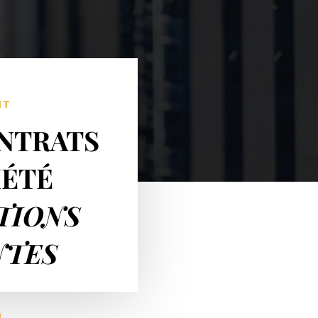
NT
NTRATS
IÉTÉ
TIONS
NTES